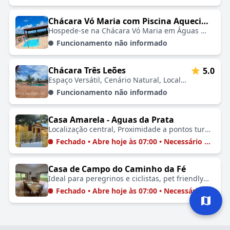
Chácara Vó Maria com Piscina Aquecida
Hospede-se na Chácara Vó Maria em Águas da Prata! Desfrute de piscina aquecida, vista para a montanha, ar-condicionado e café da manhã em um refúgio acolhedor e privativo.
Funcionamento não informado
Chácara Três Leões
5.0
Espaço Versátil, Cenário Natural, Localização Privilegiada, Ideal para Eventos, Ambiente Tranquilo, Fácil Acesso, Experiência Única
Funcionamento não informado
Casa Amarela - Aguas da Prata
Localização central, Proximidade a pontos turísticos, Ideal para relaxamento, Contato com a natureza
Fechado • Abre hoje às 07:00 • Necessário Agendar
Casa de Campo do Caminho da Fé
Ideal para peregrinos e ciclistas, pet friendly 🚶‍♂️🚲🐾🏡🤗
Fechado • Abre hoje às 07:00 • Necessário Agendar