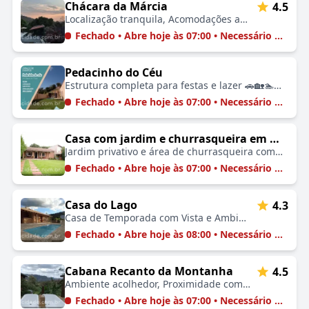
Chácara da Márcia
4.5
Localização tranquila, Acomodações aconchegantes, Proximidade com atrações turísticas, Contato com a natureza, Ambiente familiar
Fechado • Abre hoje às 07:00 • Necessário Agendar
Pedacinho do Céu
Estrutura completa para festas e lazer 🚗🏡🏊🍽️🤗
Fechado • Abre hoje às 07:00 • Necessário Agendar
Casa com jardim e churrasqueira em Águas da Prata
Jardim privativo e área de churrasqueira completa 🚗🏡💧🍽️🤗
Fechado • Abre hoje às 07:00 • Necessário Agendar
Casa do Lago
4.3
Casa de Temporada com Vista e Ambiente Tranquilo 🚗🏡💧🤗
Fechado • Abre hoje às 08:00 • Necessário Agendar
Cabana Recanto da Montanha
4.5
Ambiente acolhedor, Proximidade com a natureza, Vistas deslumbrantes, Trilhas para caminhadas, Perto de cachoeiras, Ideal para famílias, Refúgio tranquilo
Fechado • Abre hoje às 07:00 • Necessário Agendar