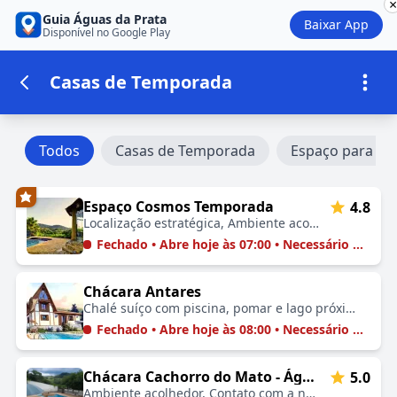
×
Guia Águas da Prata
Baixar App
Disponível no Google Play
Casas de Temporada
Todos
Casas de Temporada
Espaço para Fes
Estabelecimentos na categoria Cas
Espaço Cosmos Temporada
4.8
Localização estratégica, Ambiente acolhedor, Próximo ao Caminho da Fé, Atendimento caloroso, Conexão com a natureza, Acomodações confortáveis, Ideal para peregrinos
Fechado • Abre hoje às 07:00 • Necessário Agendar
Chácara Antares
Chalé suíço com piscina, pomar e lago próximo 🚗🏡🏊📷💧🤗
Fechado • Abre hoje às 08:00 • Necessário Agendar
Chácara Cachorro do Mato - Águas da Prata-SP
5.0
Ambiente acolhedor, Contato com a natureza, Fácil acesso, Infraestrutura aconchegante, Experiências inesquecíveis, Ideal para famílias, Lazer e relaxamento