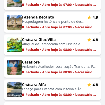
Fechado • Abre hoje às 07:00 • Necessário Agendar
Fazenda Recanto
4.9
Hospedagem histórica e ponto de descanso para peregrinos do Caminho da Fé ⛪🌿🕰️✨
Fechado • Abre hoje às 07:00 • Necessário Agendar
Chácara Gloc Villa
4.8
Aluguel de Temporada com Piscina e Área de Lazer 🚗🏡🏊🤗
Fechado • Abre hoje às 08:00 • Necessário Agendar
Casafiore
Ambiente Acolhedor, Localização Tranquila, Próximo a Pontos Turísticos, Experiência Personalizada, Contato com a Natureza
Fechado • Abre hoje às 08:00 • Necessário Agendar
Chácara Alfa
4.8
Espaço para Eventos com Piscina e Área de Churrasco 🚗🏡🏊🤗
Fechado • Abre hoje às 08:00 • Necessário Agendar