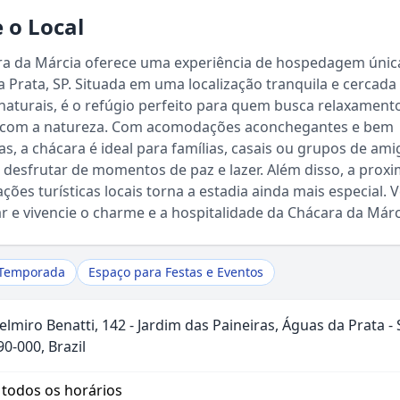
 o Local
ra da Márcia oferece uma experiência de hospedagem úni
 Prata, SP. Situada em uma localização tranquila e cercada
naturais, é o refúgio perfeito para quem busca relaxament
 com a natureza. Com acomodações aconchegantes e bem
s, a chácara é ideal para famílias, casais ou grupos de am
desfrutar de momentos de paz e lazer. Além disso, a prox
Sou Turista em Águas da Prata
ções turísticas locais torna a estadia ainda mais especial. 
 e vivencie o charme e a hospitalidade da Chácara da Márc
Sou Morador
 Temporada
Espaço para Festas e Eventos
elmiro Benatti, 142 - Jardim das Paineiras, Águas da Prata - 
0-000, Brazil
 todos os horários