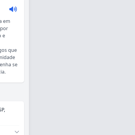
ca em
 por
o e
igos que
imidade
Venha se
ia.
SP,