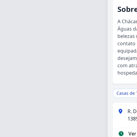
Sobre
A Cháca
Águas da
belezas 
contato
equipada
desejam 
com atra
hospedar
Casas de
R. D
1389
Ver