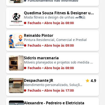
Funcionamento não informado
Quedima Souza Fitnes & Designer unhas
Moda fitness e design de unhas 🚗📷🤗
Fechado • Abre hoje às 08:00
Reinaldo Pintor
Pintura Residencial, Comercial e Predial
Fechado • Abre hoje às 09:00
Sidcris marcenaria
Móveis planejados e projetos sob medida 🚗🏡🤗
Fechado • Abre hoje às 08:00
Despachante JR
4.9
Atendimento personalizado, Soluções rápidas, Equipe dedicada, Localização conveniente, Ambiente acolhedor
Fechado • Abre hoje às 17:00
Alexandre - Pedreiro e Eletricista