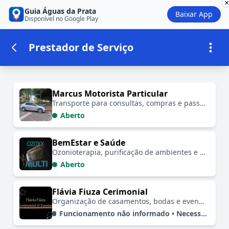
×
Guia Águas da Prata
Baixar App
Disponível no Google Play
Prestador de Serviço
Estabelecimentos em Prestador de S
Marcus Motorista Particular
Transporte para consultas, compras e passeios 🚗💊🛒🗺️✅
Aberto
BemEstar e Saúde
Ozonioterapia, purificação de ambientes e óleos ozonizados 🚗💧🤗
Aberto
Flávia Fiuza Cerimonial
Organização de casamentos, bodas e eventos corporativos 🚗📷🤗
Funcionamento não informado • Necessário Agendar