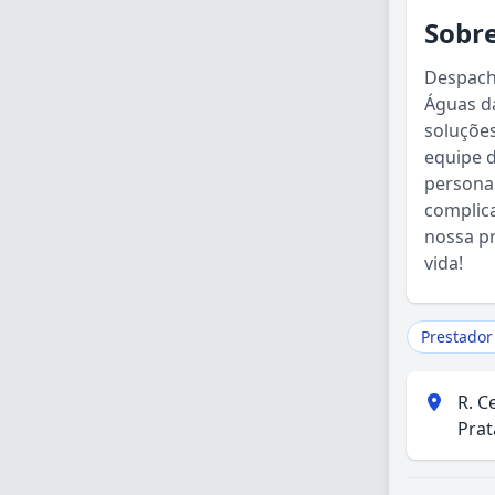
Sobre
Despacha
Águas d
soluções
equipe 
personal
complica
nossa pr
vida!
Prestador
R. C
Prat