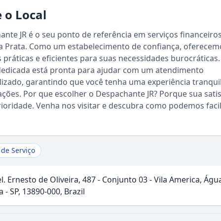
 o Local
nte JR é o seu ponto de referência em serviços financeiro
a Prata. Como um estabelecimento de confiança, oferecem
 práticas e eficientes para suas necessidades burocráticas
dedicada está pronta para ajudar com um atendimento
Sou Turista em Águas da Prata
izado, garantindo que você tenha uma experiência tranqui
ções. Por que escolher o Despachante JR? Porque sua sati
ioridade. Venha nos visitar e descubra como podemos facil
Sou Morador
 de Serviço
el. Ernesto de Oliveira, 487 - Conjunto 03 - Vila America, Águ
a - SP, 13890-000, Brazil