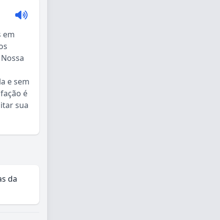
s em
os
. Nossa
la e sem
sfação é
itar sua
as da