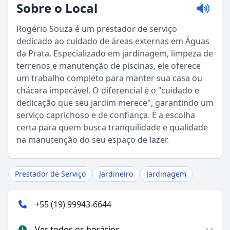
Sobre o Local
Rogério Souza é um prestador de serviço
dedicado ao cuidado de áreas externas em Águas
da Prata. Especializado em jardinagem, limpeza de
terrenos e manutenção de piscinas, ele oferece
um trabalho completo para manter sua casa ou
chácara impecável. O diferencial é o "cuidado e
Sou Turista em Águas da Prata
dedicação que seu jardim merece", garantindo um
serviço caprichoso e de confiança. É a escolha
certa para quem busca tranquilidade e qualidade
Sou Morador
na manutenção do seu espaço de lazer.
Prestador de Serviço
Jardineiro
Jardinagem
+55 (19) 99943-6644
Ver todos os horários