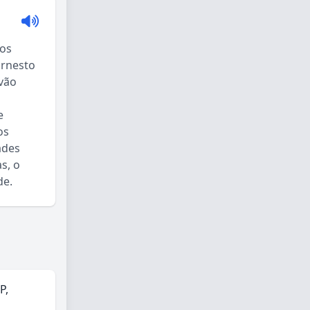
tos
Ernesto
 vão
e
os
ades
s, o
de.
P,