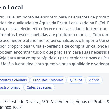
 o Local
io Uai é um ponto de encontro para os amantes de produ
cios de qualidade em Águas da Prata. Localizado na R. Cel. 
ira, o estabelecimento oferece uma variedade de itens que
imentos frescos e bebidas até produtos coloniais. Com um
e acolhedor e atendimento personalizado, o Empório Uai s
 por proporcionar uma experiência de compra única, onde 
s podem encontrar tudo o que precisam para suas necessid
 Seja para uma compra rápida ou para explorar novas delícia
Sou Turista em Águas da Prata
Uai é o lugar ideal para quem valoriza qualidade e varieda
Sou Morador
rodutos Coloniais
Produtos Coloniais
Queijos
Vinhos
Gastronômico
Cafés Especiais
el. Ernesto de Oliveira, 630 - Vila America, Águas da Prata - S
0-000, Brazil