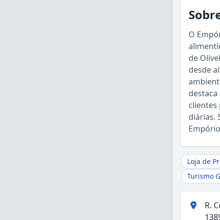
Sobre
O Empór
alimentí
de Olive
desde al
ambient
destaca
cliente
diárias.
Empório 
Loja de P
Turismo 
R. C
1389