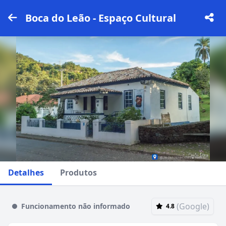
Boca do Leão - Espaço Cultural
Detalhes
Produtos
(Google)
Funcionamento não informado
4.8