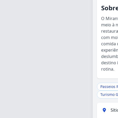
Sobre
O Miran
meio à n
restaura
com molh
comida 
experiên
deslumbr
destino 
rotina.
Passeios 
Turismo 
Sít