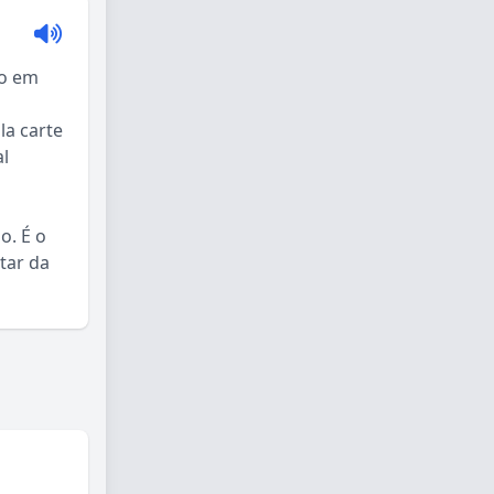
co em
la carte
al
o. É o
tar da