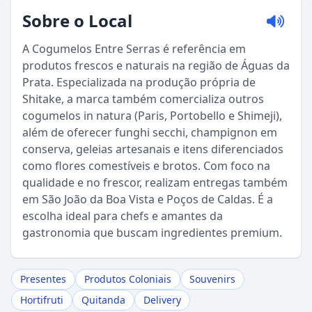
Sobre o Local
A Cogumelos Entre Serras é referência em
produtos frescos e naturais na região de Águas da
Prata. Especializada na produção própria de
Shitake, a marca também comercializa outros
cogumelos in natura (Paris, Portobello e Shimeji),
além de oferecer funghi secchi, champignon em
conserva, geleias artesanais e itens diferenciados
como flores comestíveis e brotos. Com foco na
Sou Turista em Águas da Prata
qualidade e no frescor, realizam entregas também
em São João da Boa Vista e Poços de Caldas. É a
Sou Morador
escolha ideal para chefs e amantes da
gastronomia que buscam ingredientes premium.
Presentes
Produtos Coloniais
Souvenirs
Hortifruti
Quitanda
Delivery