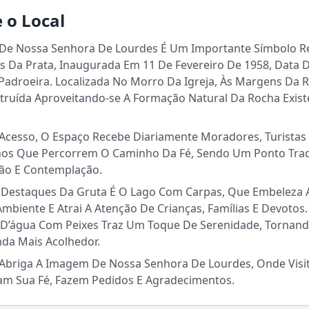
 o Local
 De Nossa Senhora De Lourdes É Um Importante Símbolo Re
s Da Prata, Inaugurada Em 11 De Fevereiro De 1958, Data 
Padroeira. Localizada No Morro Da Igreja, Às Margens Da R
struída Aproveitando-se A Formação Natural Da Rocha Exis
 Acesso, O Espaço Recebe Diariamente Moradores, Turistas
nos Que Percorrem O Caminho Da Fé, Sendo Um Ponto Trad
ão E Contemplação.
Sou Turista em Águas da Prata
Destaques Da Gruta É O Lago Com Carpas, Que Embeleza 
mbiente E Atrai A Atenção De Crianças, Famílias E Devotos.
Sou Morador
 D’água Com Peixes Traz Um Toque De Serenidade, Tornan
nda Mais Acolhedor.
 Abriga A Imagem De Nossa Senhora De Lourdes, Onde Visi
am Sua Fé, Fazem Pedidos E Agradecimentos.