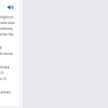
ligioso
Dedicada
odovia,
tente No
 E
icional
Ainda
 O
do O
tantes