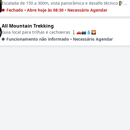
Escalada de 150 a 300m, vista panorâmica e desafio técnico 🧗‍♂️⛰️🌄💪💸
Fechado • Abre hoje às 08:30 • Necessário Agendar
All Mountain Trekking
Guia local para trilhas e cachoeiras 🚶‍♂️🚗📷💧🌄
Funcionamento não informado • Necessário Agendar