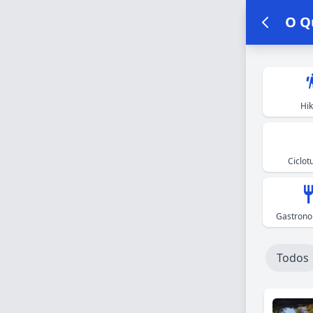
O Q
hik
Hik
Ciclot
Gastrono
Todos
Resultado