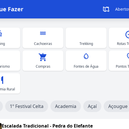
ue Fazer
Aberto
ing
water
ing
Cachoeiras
Trekking
Rotas T
water_drop
pl
urismo
Compras
Fontes de Água
Pontos T
mia Rural
1º Festival Celta
Academia
Açaí
Açougue
s para Montanhismo
Escalada Tradicional - Pedra do Elefante