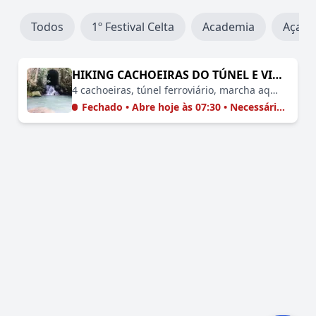
Todos
1º Festival Celta
Academia
Açaí
Resultados para Hiking
HIKING CACHOEIRAS DO TÚNEL E VISITA AO VALE DO TAJÁ, FAZENDA DE CAFÉ
4 cachoeiras, túnel ferroviário, marcha aquática e café 🚶‍♂️💦🚂☕🌄💸
Fechado • Abre hoje às 07:30 • Necessário Agendar