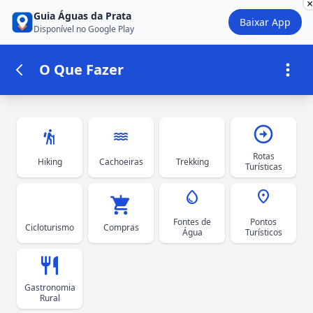
×
Guia Águas da Prata
Baixar App
Disponível no Google Play
O Que Fazer
hiking
water
Rotas
Hiking
Cachoeiras
Trekking
Turísticas
water_drop
place
Fontes de
Pontos
Cicloturismo
Compras
Água
Turísticos
Gastronomia
Rural