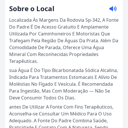
Sobre o Local
Localizada Às Margens Da Rodovia Sp-342, A Fonte
Do Padre É De Acesso Gratuito E Amplamente
Utilizada Por Caminhoneiros E Motoristas Que
Trafegam Pela Região De Águas Da Prata. Além Da
Comodidade De Parada, Oferece Uma Água
Mineral Com Reconhecidas Propriedades
Terapêuticas.
sua Água É Do Tipo Bicarbonatada Sódica Alcalina,
Indicada Para Tratamentos Estomacais E Alívio De
Moléstias No Fígado E Vesícula. É Recomendada
Sou Turista em Águas da Prata
Para Ingestão, Mas Com Moderação — Não Se
Deve Consumir Todos Os Dias.
Sou Morador
antes De Utilizar A Fonte Com Fins Terapêuticos,
Aconselha-se Consultar Um Médico Para O Uso
Adequado. A Fonte Do Padre Combina Saúde,
Praticidade E Contato Com A Natureza, Sendo