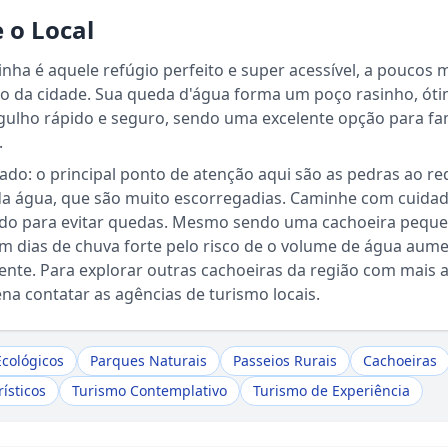
 o Local
inha é aquele refúgio perfeito e super acessível, a poucos 
ro da cidade. Sua queda d'água forma um poço rasinho, ót
ulho rápido e seguro, sendo uma excelente opção para fam
.
gado: o principal ponto de atenção aqui são as pedras ao re
da água, que são muito escorregadias. Caminhe com cuida
Sou Turista em Águas da Prata
do para evitar quedas. Mesmo sendo uma cachoeira pequen
em dias de chuva forte pelo risco de o volume de água aum
Sou Morador
nte. Para explorar outras cachoeiras da região com mais 
ena contatar as agências de turismo locais.
Ecológicos
Parques Naturais
Passeios Rurais
Cachoeiras
ísticos
Turismo Contemplativo
Turismo de Experiência