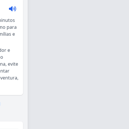
minutos
imo para
ílias e
dor e
do
a, evite
entar
aventura,