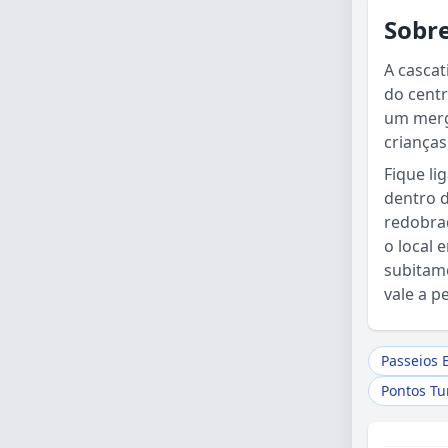
Sobre
A cascat
do cent
um merg
crianças
Fique li
dentro 
redobra
o local 
subitame
vale a p
Passeios 
Pontos Tur