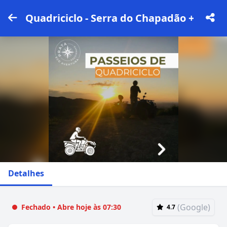
Quadriciclo - Serra do Chapadão + Cacho
Detalhes
(Google)
Fechado • Abre hoje às 07:30
4.7