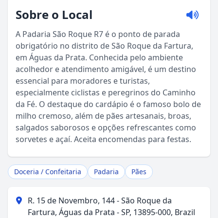
Sobre o Local
A Padaria São Roque R7 é o ponto de parada
obrigatório no distrito de São Roque da Fartura,
em Águas da Prata. Conhecida pelo ambiente
acolhedor e atendimento amigável, é um destino
essencial para moradores e turistas,
especialmente ciclistas e peregrinos do Caminho
da Fé. O destaque do cardápio é o famoso bolo de
milho cremoso, além de pães artesanais, broas,
Sou Turista em Águas da Prata
salgados saborosos e opções refrescantes como
sorvetes e açaí. Aceita encomendas para festas.
Sou Morador
Doceria / Confeitaria
Padaria
Pães
R. 15 de Novembro, 144 - São Roque da
Fartura, Águas da Prata - SP, 13895-000, Brazil