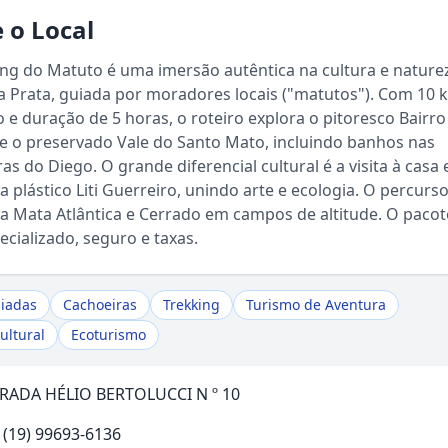
 o Local
ng do Matuto é uma imersão autêntica na cultura e nature
 Prata, guiada por moradores locais ("matutos"). Com 10 
 e duração de 5 horas, o roteiro explora o pitoresco Bairro
e o preservado Vale do Santo Mato, incluindo banhos nas
as do Diego. O grande diferencial cultural é a visita à casa e
ta plástico Liti Guerreiro, unindo arte e ecologia. O percurs
a Mata Atlântica e Cerrado em campos de altitude. O pacote
Sou Turista em Águas da Prata
ecializado, seguro e taxas.
Sou Morador
uiadas
Cachoeiras
Trekking
Turismo de Aventura
ultural
Ecoturismo
RADA HÉLIO BERTOLUCCI N º 10
 (19) 99693-6136