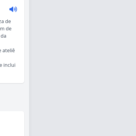
za de
km de
 da
 ateliê
o
 inclui