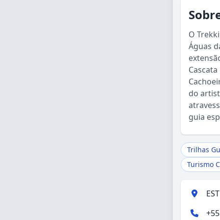
Sobre
O Trekki
Águas da
extensão
Cascata 
Cachoeir
do artis
atravess
guia esp
Trilhas G
Turismo C
EST
+55