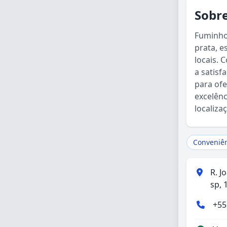
Sobre
Fuminho
prata, e
locais. 
a satisf
para ofe
excelênc
localiza
Conveniê
R. J
sp, 
+55