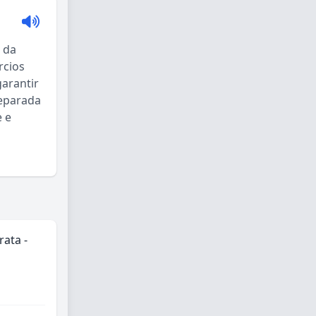
 da
rcios
arantir
reparada
e e
rata -