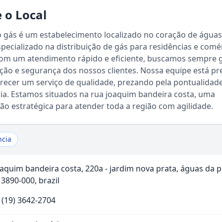
 o Local
 gás é um estabelecimento localizado no coração de águas
specializado na distribuição de gás para residências e comé
Com um atendimento rápido e eficiente, buscamos sempre g
ação e segurança dos nossos clientes. Nossa equipe está p
recer um serviço de qualidade, prezando pela pontualidad
ia. Estamos situados na rua joaquim bandeira costa, uma
Sou Turista em Águas da Prata
ção estratégica para atender toda a região com agilidade.
Sou Morador
ncia
oaquim bandeira costa, 220a - jardim nova prata, águas da p
13890-000, brazil
 (19) 3642-2704