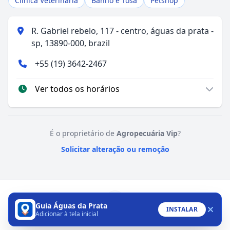
Clínica Veterinária
Banho e Tosa
Petshop
R. Gabriel rebelo, 117 - centro, águas da prata -
sp, 13890-000, brazil
+55 (19) 3642-2467
Ver todos os horários
É o proprietário de
Agropecuária Vip
?
Solicitar alteração ou remoção
Guia Águas da Prata
INSTALAR
Adicionar à tela inicial
Ligar