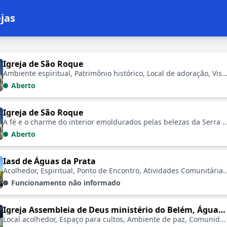
jas
lecimentos em Igrejas
Igreja de São Roque
Ambiente espiritual, Patrimônio histórico, Local de adoração, Visitas guiadas, Arquitetura t
Aberto
Igreja de São Roque
A fé e o charme do interior emoldurados pelas belezas da Serra da Man
Aberto
Iasd de Águas da Prata
Acolhedor, Espiritual, Ponto de Encontro, Atividades Comunitárias, Ambiente de Paz, Arquitetura Cha
Funcionamento não informado
Igreja Assembleia de Deus ministério do Belém, Águas da Prata SP
Local acolhedor, Espaço para cultos, Ambiente de paz, Comunidade ativa, Fácil acesso, Referência local, Contato disponível