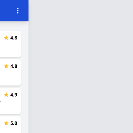
4.8
radicional
4.8
tiqueira ⛪⛰️🕊️✨
4.9
rmosa, Localizada no Coração da Cidade
5.0