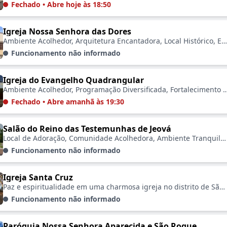
Fechado • Abre hoje às 18:50
Igreja Nossa Senhora das Dores
Ambiente Acolhedor, Arquitetura Encantadora, Local Histórico, Eventos Religiosos, Espaço de Culto, Comunidade Vibrante, Local de Reflexão
Funcionamento não informado
Igreja do Evangelho Quadrangular
Ambiente Acolhedor, Programação Diversificada, Fortalecimento da Fé, Eventos Comunitários, Compromisso com Valores Cristãos, U
Fechado • Abre amanhã às 19:30
Salão do Reino das Testemunhas de Jeová
Local de Adoração, Comunidade Acolhedora, Ambiente Tranquilo, Reuniões Regulares, Eventos Especiais, Crescimento Espiritual, Fácil Acesso
Funcionamento não informado
Igreja Santa Cruz
Paz e espiritualidade em uma charmosa igreja no distrito de São Roque da Fartura ⛪🕊️⛰️✨
Funcionamento não informado
Paróquia Nossa Senhora Aparecida e São Roque