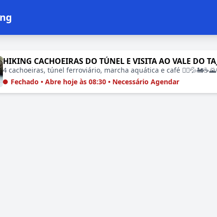
ing
lecimentos em Hiking
4 cachoeiras, túnel ferroviário, marcha aquática e café 🚶‍♂️💦🚂☕🌄
Fechado • Abre hoje às 08:30 • Necessário Agendar