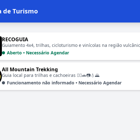
a de Turismo
lecimentos em Guia de Turismo
RECOGUIA
Aberto • Necessário Agendar
All Mountain Trekking
Guia local para trilhas e cachoeiras 🚶‍♂️🚗📷💧🌄
Funcionamento não informado • Necessário Agendar