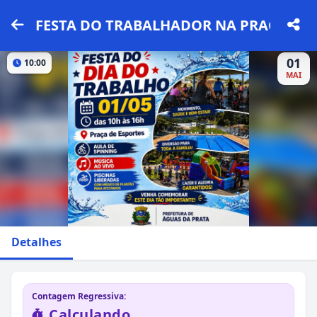
FESTA DO TRABALHADOR NA PRAÇA DE 
01
10:00
MAI
Detalhes
Contagem Regressiva:
Calculando...