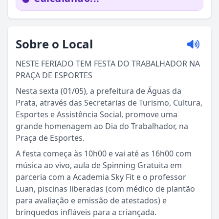
Sobre o Local
NESTE FERIADO TEM FESTA DO TRABALHADOR NA
PRAÇA DE ESPORTES
Nesta sexta (01/05), a prefeitura de Águas da
Prata, através das Secretarias de Turismo, Cultura,
Esportes e Assistência Social, promove uma
grande homenagem ao Dia do Trabalhador, na
Praça de Esportes.
A festa começa às 10h00 e vai até as 16h00 com
Sou Turista em Águas da Prata
música ao vivo, aula de Spinning Gratuita em
parceria com a Academia Sky Fit e o professor
Sou Morador
Luan, piscinas liberadas (com médico de plantão
para avaliação e emissão de atestados) e
brinquedos infláveis para a criançada.