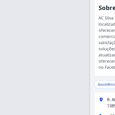
Sobre
AC Silva
localiza
oferecem
comercia
satisfaç
soluçõe
atualiza
oferecer
no Face
Assistênc
R. A
1389