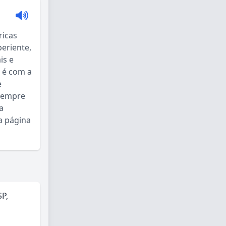
ricas
eriente,
is e
 é com a
e
 sempre
a
a página
SP,