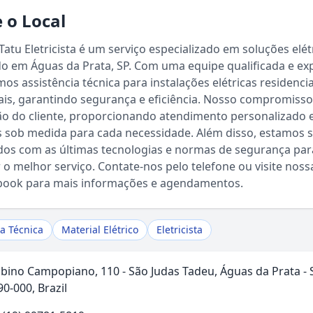
 o Local
 Tatu Eletricista é um serviço especializado em soluções elét
do em Águas da Prata, SP. Com uma equipe qualificada e exp
os assistência técnica para instalações elétricas residencia
is, garantindo segurança e eficiência. Nosso compromisso
ão do cliente, proporcionando atendimento personalizado 
s sob medida para cada necessidade. Além disso, estamos
dos com as últimas tecnologias e normas de segurança par
Sou Turista em Águas da Prata
 o melhor serviço. Contate-nos pelo telefone ou visite noss
book para mais informações e agendamentos.
Sou Morador
ia Técnica
Material Elétrico
Eletricista
lbino Campopiano, 110 - São Judas Tadeu, Águas da Prata - 
0-000, Brazil