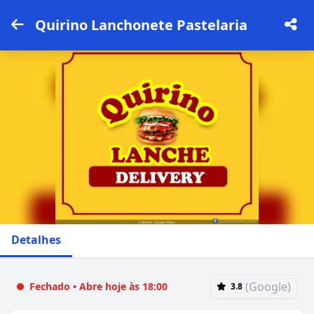
Quirino Lanchonete Pastelaria
Detalhes
(Google)
Fechado • Abre hoje às 18:00
3.8