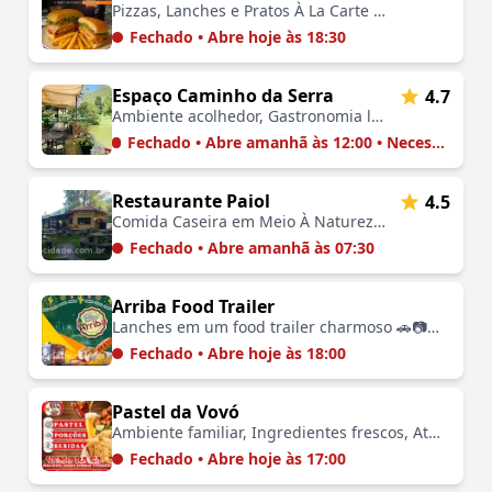
Pizzas, Lanches e Pratos À La Carte no Centro 🚗🍽️🤗
Fechado • Abre hoje às 18:30
Espaço Caminho da Serra
4.7
Ambiente acolhedor, Gastronomia local, Localização privilegiada, Versatilidade para eventos, Contato com a natureza, Atendimento personalizado, Espaço para lazer
Fechado • Abre amanhã às 12:00 • Necessário Agendar
Restaurante Paiol
4.5
Comida Caseira em Meio À Natureza 🚗🍽️🌄🏊🤗
Fechado • Abre amanhã às 07:30
Arriba Food Trailer
Lanches em um food trailer charmoso 🚗📷🍽️🤗
Fechado • Abre hoje às 18:00
Pastel da Vovó
Ambiente familiar, Ingredientes frescos, Atendimento acolhedor, Localização charmosa, Pastéis artesanais
Fechado • Abre hoje às 17:00