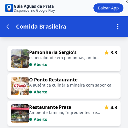
×
Guia Águas da Prata
Baixar App
Disponível no Google Play
Comida Brasileira
Estabelecimentos em Comida Brasil
Pamonharia Sergio's
3.3
especialidade em pamonhas, ambiente acolhedor, ingredientes frescos, ponto de encontro familiar, variedade de lanches
Aberto
O Ponto Restaurante
A autêntica culinária mineira com sabor caseiro para o seu jantar no centro da cidade 🍲🧀🥘✨
Aberto
Restaurante Prata
4.3
Ambiente familiar, Ingredientes frescos, Localização central, Atendimento amigável, Variedade de pratos
Aberto