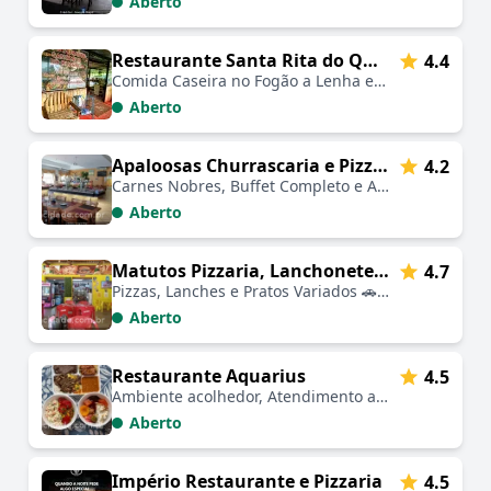
Aberto
Restaurante Santa Rita do Quartel
4.4
Comida Caseira no Fogão a Lenha em Ambiente Rural 🚗🍽️🌄🤗
Aberto
Apaloosas Churrascaria e Pizzaria
4.2
Carnes Nobres, Buffet Completo e Ambiente Familiar 🚗🍽️🤗
Aberto
Matutos Pizzaria, Lanchonete e Mercearia
4.7
Pizzas, Lanches e Pratos Variados 🚗🍽️🤗
Aberto
Restaurante Aquarius
4.5
Ambiente acolhedor, Atendimento atencioso, Localização central, Cardápio variado, Ideal para famílias, Experiência gastronômica única, Refeições memoráveis
Aberto
Império Restaurante e Pizzaria
4.5