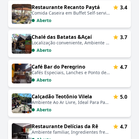
Restaurante Recanto Paytá
3.4
Comida Caseira em Buffet Self-service 🚗🍽️
Aberto
Chalé das Batatas &Açaí
3.7
Localização conveniente, Ambiente acolhedor, Serviço atencioso, Variedade de pratos, Comida saborosa, Destino turístico, Experiência gastronômica única
Aberto
Café Bar do Peregrino
4.7
Cafés Especiais, Lanches e Ponto de Encontro 🚶‍♂️🚗🚲📷🍽️🤗
Aberto
Calçadão Teotônio Vilela
5.0
Ambiente Ao Ar Livre, Ideal Para Passeios E Compras.
Aberto
Restaurante Delícias da Rê
4.7
Ambiente familiar, Ingredientes frescos, Localização central, Atendimento acolhedor, Cardápio variado, Experiência única