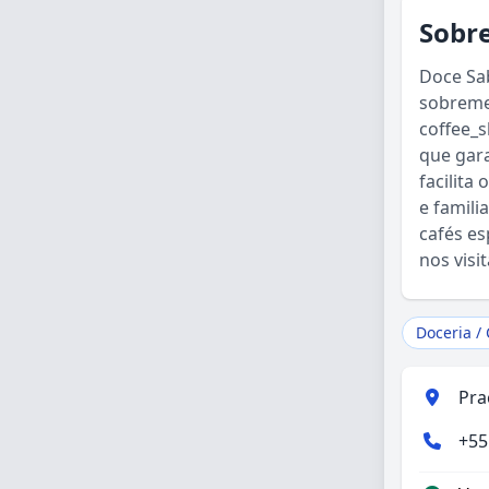
Sobre
Doce Sa
sobreme
coffee_
que gara
facilita
e famili
cafés e
nos visi
Doceria / 
Pra
+55