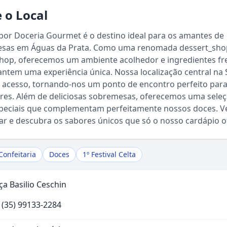
 o Local
bor Doceria Gourmet é o destino ideal para os amantes de
sas em Águas da Prata. Como uma renomada dessert_sho
shop, oferecemos um ambiente acolhedor e ingredientes fr
ntem uma experiência única. Nossa localização central na 
 o acesso, tornando-nos um ponto de encontro perfeito par
ares. Além de deliciosas sobremesas, oferecemos uma sele
Sou Turista em Águas da Prata
speciais que complementam perfeitamente nossos doces. 
tar e descubra os sabores únicos que só o nosso cardápio o
Sou Morador
Confeitaria
Doces
1º Festival Celta
ça Basilio Ceschin
 (35) 99133-2284