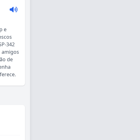
p e
escos
SP-342
a amigos
ção de
Venha
ferece.